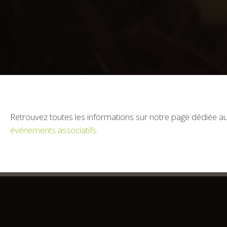
Retrouvez toutes les informations sur notre page dédiée a
événements associatifs
.