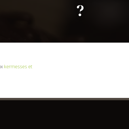
?
ux
kermesses et